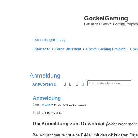
GockelGaming
Forum des Gockel Gaming Projekts
Schnellzugriff
FAQ
Startseite
Foren-Übersicht
Gockel Gaming Projekte
Gock
Anmeldung
Suche
Erweiterte Suche
Antworten
Anmeldung
B
von
Frank
»
Fr 29. Okt 2010, 12:22
e
i
Endlich ist sie da:
t
r
Die Anmeldung zum Download
a
(leider nicht mehr
g
Bei Volljährigen reicht eine E-Mail mit den wichtigsten Da