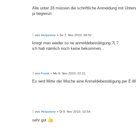
Alle unter 18 müssen die schriftliche Anmeldung mit Unters
ja begrenzt.
B
von
Helpstone
»
So 7. Nov 2010, 09:52
e
i
kriegt man wieder so ne anmeldebestätigung ?( ?
t
ich hab nämlich noch keine bekommen...
r
a
g
B
von
Frank
»
Mo 8. Nov 2010, 22:21
e
i
Es wird Mitte der Woche eine Anmeldebestätigung per E-Mail 
t
r
a
g
B
von
Helpstone
»
Di 9. Nov 2010, 10:54
e
i
sehr gut
t
r
a
g