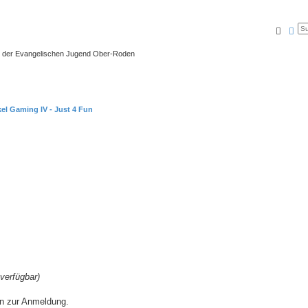
Suche
Erw
 der Evangelischen Jugend Ober-Roden
el Gaming IV - Just 4 Fun
 verfügbar)
ten zur Anmeldung.