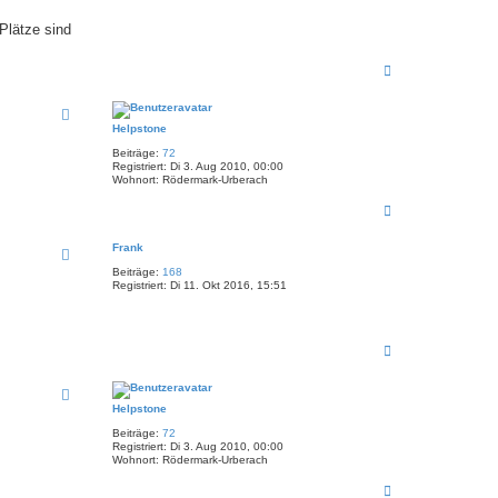
Plätze sind
N
a
c
h
Helpstone
o
b
Beiträge:
72
e
Registriert:
Di 3. Aug 2010, 00:00
n
Wohnort:
Rödermark-Urberach
N
a
c
Frank
h
o
Beiträge:
168
b
Registriert:
Di 11. Okt 2016, 15:51
e
n
N
a
c
h
Helpstone
o
b
Beiträge:
72
e
Registriert:
Di 3. Aug 2010, 00:00
n
Wohnort:
Rödermark-Urberach
N