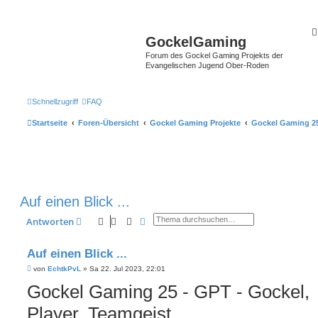
GockelGaming
Forum des Gockel Gaming Projekts der
Evangelischen Jugend Ober-Roden
Schnellzugriff
FAQ
Startseite
Foren-Übersicht
Gockel Gaming Projekte
Gockel Gaming 25 
Auf einen Blick ...
Suche
Erweiterte Suche
Antworten
Auf einen Blick ...
B
von
EchtkPvL
»
Sa 22. Jul 2023, 22:01
e
Gockel Gaming 25 - GPT - Gockel,
i
t
r
Player, Teamgeist
a