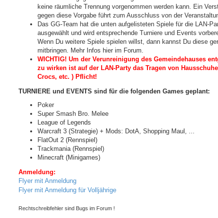
keine räumliche Trennung vorgenommen werden kann. Ein Vers
gegen diese Vorgabe führt zum Ausschluss von der Veranstaltu
Das GG-Team hat die unten aufgelisteten Spiele für die LAN-Pa
ausgewählt und wird entsprechende Turniere und Events vorbere
Wenn Du weitere Spiele spielen willst, dann kannst Du diese ge
mitbringen. Mehr Infos hier im Forum.
WICHTIG! Um der Verunreinigung des Gemeindehauses en
zu wirken ist auf der LAN-Party das Tragen von Hausschuhe
Crocs, etc. ) Pflicht!
TURNIERE und EVENTS sind für die folgenden Games geplant:
Poker
Super Smash Bro. Melee
League of Legends
Warcraft 3 (Strategie) + Mods: DotA, Shopping Maul, ...
FlatOut 2 (Rennspiel)
Trackmania (Rennspiel)
Minecraft (Minigames)
Anmeldung:
Flyer mit Anmeldung
Flyer mit Anmeldung für Volljährige
Rechtschreibfehler sind Bugs im Forum !