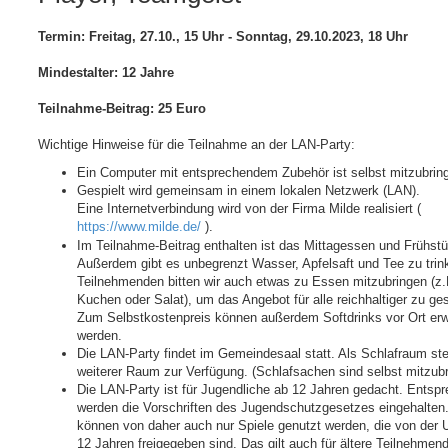
g
Termin: Freitag, 27.10., 15 Uhr - Sonntag, 29.10.2023, 18 Uhr
Mindestalter: 12 Jahre
Teilnahme-Beitrag: 25 Euro
Wichtige Hinweise für die Teilnahme an der LAN-Party:
Ein Computer mit entsprechendem Zubehör ist selbst mitzubrin
Gespielt wird gemeinsam in einem lokalen Netzwerk (LAN).
Eine Internetverbindung wird von der Firma Milde realisiert (
https://www.milde.de/
).
Im Teilnahme-Beitrag enthalten ist das Mittagessen und Frühst
Außerdem gibt es unbegrenzt Wasser, Apfelsaft und Tee zu trin
Teilnehmenden bitten wir auch etwas zu Essen mitzubringen (z.
Kuchen oder Salat), um das Angebot für alle reichhaltiger zu ges
Zum Selbstkostenpreis können außerdem Softdrinks vor Ort er
werden.
Die LAN-Party findet im Gemeindesaal statt. Als Schlafraum ste
weiterer Raum zur Verfügung. (Schlafsachen sind selbst mitzubr
Die LAN-Party ist für Jugendliche ab 12 Jahren gedacht. Entsp
werden die Vorschriften des Jugendschutzgesetzes eingehalten
können von daher auch nur Spiele genutzt werden, die von der
12 Jahren freigegeben sind. Das gilt auch für ältere Teilnehmen