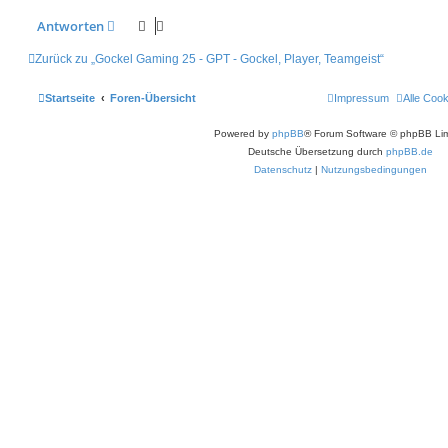
Antworten
Zurück zu „Gockel Gaming 25 - GPT - Gockel, Player, Teamgeist“
Startseite
Foren-Übersicht
Impressum
Alle Coo
Powered by
phpBB
® Forum Software © phpBB Lim
Deutsche Übersetzung durch
phpBB.de
Datenschutz
|
Nutzungsbedingungen