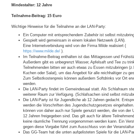
Mindestalter: 12 Jahre
Teilnahme-Beitrag: 15 Euro
Wichtige Hinweise für die Teilnahme an der LAN-Party:
Ein Computer mit entsprechendem Zubehör ist selbst mitzubrin
Gespielt wird gemeinsam in einem lokalen Netzwerk (LAN).
Eine Internetverbindung wird von der Firma Milde realisiert (
https://www.milde.de/
).
Im Teilnahme-Beitrag enthalten ist das Mittagessen und Frühst
Außerdem gibt es unbegrenzt Wasser, Apfelsaft und Tee zu trin
Teilnehmenden bitten wir auch etwas zu Essen mitzubringen (z.
Kuchen oder Salat), um das Angebot für alle reichhaltiger zu ges
Zum Selbstkostenpreis können außerdem Softdrinks vor Ort er
werden.
Die LAN-Party findet im Gemeindesaal statt. Als Schlafraum ste
weiterer Raum zur Verfügung. (Schlafsachen sind selbst mitzubr
Die LAN-Party ist für Jugendliche ab 12 Jahren gedacht. Entsp
werden die Vorschriften des Jugendschutzgesetzes eingehalten
können von daher auch nur Spiele genutzt werden, die von der
12 Jahren freigegeben sind. Das gilt auch für ältere Teilnehmen
keine räumliche Trennung vorgenommen werden kann. Ein Vers
gegen diese Vorgabe führt zum Ausschluss von der Veranstaltu
Das GG-Team hat die unten aufgelisteten Spiele für die LAN-Pa