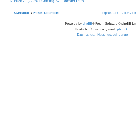
Zurück zu „Gockel Gaming 24 - Booster Pack“
Startseite
Foren-Übersicht
Impressum
Alle Coo
Powered by
phpBB
® Forum Software © phpBB Lim
Deutsche Übersetzung durch
phpBB.de
Datenschutz
|
Nutzungsbedingungen