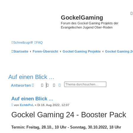
GockelGaming
Forum des Gockel Gaming Projekts der
Evangelischen Jugend Ober-Roden
Schnellzugriff
FAQ
Startseite
Foren-Übersicht
Gockel Gaming Projekte
Gockel Gaming 24
Auf einen Blick ...
Suche
Erweiterte Suche
Antworten
Auf einen Blick ...
B
von
EchtkPvL
»
Di 16. Aug 2022, 12:07
e
Gockel Gaming 24 - Booster Pack
i
t
r
a
g
Termin: Freitag, 28.10., 10 Uhr - Sonntag, 30.10.2022, 18 Uhr