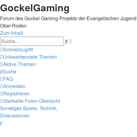
GockelGaming
Forum des Gockel Gaming Projekts der Evangelischen Jugend
Ober-Roden
Zum Inhalt
Erweiterte
Suche
Suche
Schnellzugriff
Unbeantwortete Themen
Aktive Themen
Suche
FAQ
Anmelden
Registrieren
Startseite
Foren-Übersicht
Sonstiges
Spiele, Technik,
Diskussionen
Suche