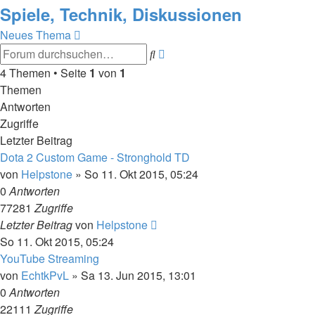
Spiele, Technik, Diskussionen
Neues Thema
Erweiterte
Suche
Suche
4 Themen • Seite
1
von
1
Themen
Antworten
Zugriffe
Letzter Beitrag
Dota 2 Custom Game - Stronghold TD
von
Helpstone
»
So 11. Okt 2015, 05:24
0
Antworten
77281
Zugriffe
Letzter Beitrag
von
Helpstone
So 11. Okt 2015, 05:24
YouTube Streaming
von
EchtkPvL
»
Sa 13. Jun 2015, 13:01
0
Antworten
22111
Zugriffe