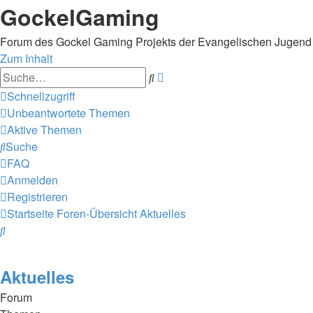
GockelGaming
Forum des Gockel Gaming Projekts der Evangelischen Jugen
Zum Inhalt
Erweiterte
Suche
Suche
Schnellzugriff
Unbeantwortete Themen
Aktive Themen
Suche
FAQ
Anmelden
Registrieren
Startseite
Foren-Übersicht
Aktuelles
Suche
Aktuelles
Forum