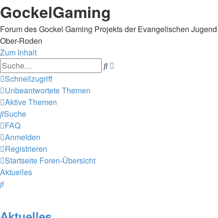
GockelGaming
Forum des Gockel Gaming Projekts der Evangelischen Jugend
Ober-Roden
Zum Inhalt
Erweiterte
Suche
Suche
Schnellzugriff
Unbeantwortete Themen
Aktive Themen
Suche
FAQ
Anmelden
Registrieren
Startseite
Foren-Übersicht
Aktuelles
Suche
Aktuelles