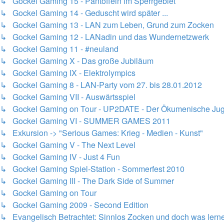
↳ Gockel Gaming 15 - Pantoffeln im Sperrgebiet
↳ Gockel Gaming 14 - Geduscht wird später ...
↳ Gockel Gaming 13 - LAN zum Leben, Grund zum Zocken
↳ Gockel Gaming 12 - LANadin und das Wundernetzwerk
↳ Gockel Gaming 11 - #neuland
↳ Gockel Gaming X - Das große Jubiläum
↳ Gockel Gaming IX - Elektrolympics
↳ Gockel Gaming 8 - LAN-Party vom 27. bis 28.01.2012
↳ Gockel Gaming VII - Auswärtsspiel
↳ Gockel Gaming on Tour - UP2DATE - Der Ökumenische Juge
↳ Gockel Gaming VI - SUMMER GAMES 2011
↳ Exkursion -> "Serious Games: Krieg - Medien - Kunst"
↳ Gockel Gaming V - The Next Level
↳ Gockel Gaming IV - Just 4 Fun
↳ Gockel Gaming Spiel-Station - Sommerfest 2010
↳ Gockel Gaming III - The Dark Side of Summer
↳ Gockel Gaming on Tour
↳ Gockel Gaming 2009 - Second Edition
↳ Evangelisch Betrachtet: Sinnlos Zocken und doch was lern