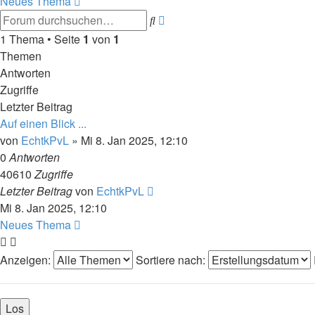
Neues Thema
Erweiterte
Suche
Suche
1 Thema • Seite
1
von
1
Themen
Antworten
Zugriffe
Letzter Beitrag
Auf einen Blick ...
von
EchtkPvL
»
Mi 8. Jan 2025, 12:10
0
Antworten
40610
Zugriffe
Letzter Beitrag
von
EchtkPvL
Mi 8. Jan 2025, 12:10
Neues Thema
Anzeigen:
Sortiere nach: