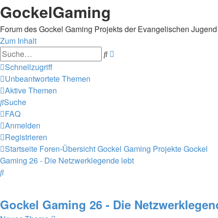
GockelGaming
Forum des Gockel Gaming Projekts der Evangelischen Jugen
Zum Inhalt
Erweiterte
Suche
Suche
Schnellzugriff
Unbeantwortete Themen
Aktive Themen
Suche
FAQ
Anmelden
Registrieren
Startseite
Foren-Übersicht
Gockel Gaming Projekte
Gockel
Gaming 26 - Die Netzwerklegende lebt
Suche
Gockel Gaming 26 - Die Netzwerklegen