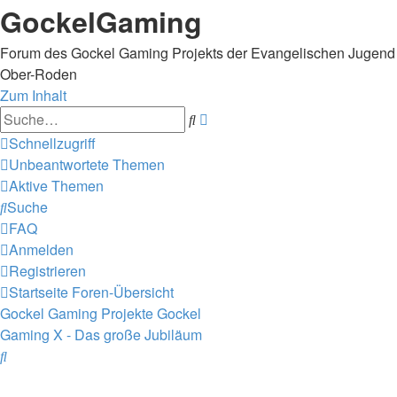
GockelGaming
Forum des Gockel Gaming Projekts der Evangelischen Jugend
Ober-Roden
Zum Inhalt
Erweiterte
Suche
Suche
Schnellzugriff
Unbeantwortete Themen
Aktive Themen
Suche
FAQ
Anmelden
Registrieren
Startseite
Foren-Übersicht
Gockel Gaming Projekte
Gockel
Gaming X - Das große Jubiläum
Suche