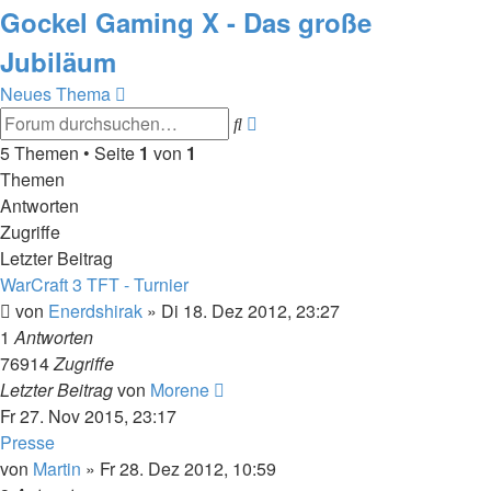
Gockel Gaming X - Das große
Jubiläum
Neues Thema
Erweiterte
Suche
Suche
5 Themen • Seite
1
von
1
Themen
Antworten
Zugriffe
Letzter Beitrag
WarCraft 3 TFT - Turnier
von
Enerdshirak
»
Di 18. Dez 2012, 23:27
1
Antworten
76914
Zugriffe
Letzter Beitrag
von
Morene
Fr 27. Nov 2015, 23:17
Presse
von
Martin
»
Fr 28. Dez 2012, 10:59