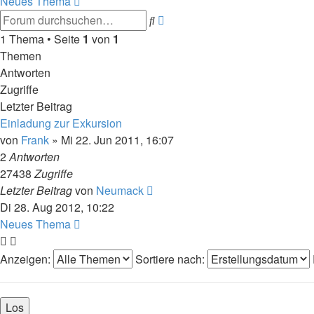
Neues Thema
Erweiterte
Suche
Suche
1 Thema • Seite
1
von
1
Themen
Antworten
Zugriffe
Letzter Beitrag
Einladung zur Exkursion
von
Frank
»
Mi 22. Jun 2011, 16:07
2
Antworten
27438
Zugriffe
Letzter Beitrag
von
Neumack
Di 28. Aug 2012, 10:22
Neues Thema
Anzeigen:
Sortiere nach: