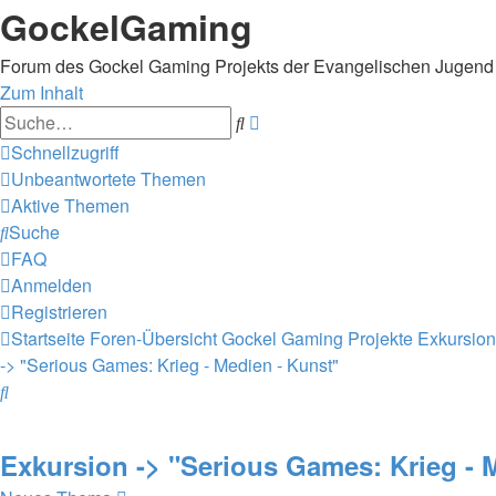
GockelGaming
Forum des Gockel Gaming Projekts der Evangelischen Jugen
Zum Inhalt
Erweiterte
Suche
Suche
Schnellzugriff
Unbeantwortete Themen
Aktive Themen
Suche
FAQ
Anmelden
Registrieren
Startseite
Foren-Übersicht
Gockel Gaming Projekte
Exkursion
-> "Serious Games: Krieg - Medien - Kunst"
Suche
Exkursion -> "Serious Games: Krieg - 