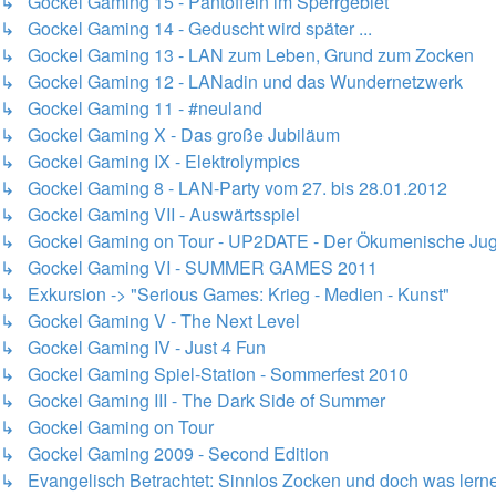
↳ Gockel Gaming 15 - Pantoffeln im Sperrgebiet
↳ Gockel Gaming 14 - Geduscht wird später ...
↳ Gockel Gaming 13 - LAN zum Leben, Grund zum Zocken
↳ Gockel Gaming 12 - LANadin und das Wundernetzwerk
↳ Gockel Gaming 11 - #neuland
↳ Gockel Gaming X - Das große Jubiläum
↳ Gockel Gaming IX - Elektrolympics
↳ Gockel Gaming 8 - LAN-Party vom 27. bis 28.01.2012
↳ Gockel Gaming VII - Auswärtsspiel
↳ Gockel Gaming on Tour - UP2DATE - Der Ökumenische Juge
↳ Gockel Gaming VI - SUMMER GAMES 2011
↳ Exkursion -> "Serious Games: Krieg - Medien - Kunst"
↳ Gockel Gaming V - The Next Level
↳ Gockel Gaming IV - Just 4 Fun
↳ Gockel Gaming Spiel-Station - Sommerfest 2010
↳ Gockel Gaming III - The Dark Side of Summer
↳ Gockel Gaming on Tour
↳ Gockel Gaming 2009 - Second Edition
↳ Evangelisch Betrachtet: Sinnlos Zocken und doch was lern