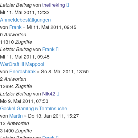
Letzter Beitrag
von
thefireking
Mi 11. Mai 2011, 12:33
Anmeldebestätigungen
von
Frank
»
Mi 11. Mai 2011, 09:45
0
Antworten
11310
Zugriffe
Letzter Beitrag
von
Frank
Mi 11. Mai 2011, 09:45
WarCraft III Mappool
von
Enerdshirak
»
So 8. Mai 2011, 13:50
2
Antworten
12694
Zugriffe
Letzter Beitrag
von
Nik42
Mo 9. Mai 2011, 07:53
Gockel Gaming 5 Terminsuche
von
Martin
»
Do 13. Jan 2011, 15:27
12
Antworten
31400
Zugriffe
Letzter Beitrag
von
Frank