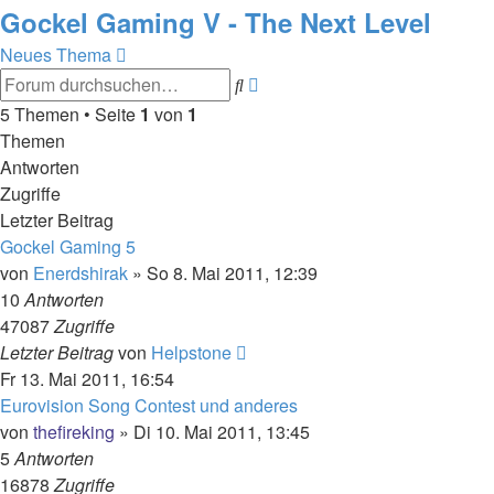
Gockel Gaming V - The Next Level
Neues Thema
Erweiterte
Suche
Suche
5 Themen • Seite
1
von
1
Themen
Antworten
Zugriffe
Letzter Beitrag
Gockel Gaming 5
von
Enerdshirak
»
So 8. Mai 2011, 12:39
10
Antworten
47087
Zugriffe
Letzter Beitrag
von
Helpstone
Fr 13. Mai 2011, 16:54
Eurovision Song Contest und anderes
von
thefireking
»
Di 10. Mai 2011, 13:45
5
Antworten
16878
Zugriffe