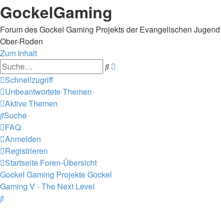
GockelGaming
Forum des Gockel Gaming Projekts der Evangelischen Jugend
Ober-Roden
Zum Inhalt
Erweiterte
Suche
Suche
Schnellzugriff
Unbeantwortete Themen
Aktive Themen
Suche
FAQ
Anmelden
Registrieren
Startseite
Foren-Übersicht
Gockel Gaming Projekte
Gockel
Gaming V - The Next Level
Suche