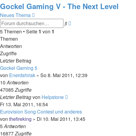
Gockel Gaming V - The Next Level
Neues Thema
Erweiterte
Suche
Suche
5 Themen • Seite
1
von
1
Themen
Antworten
Zugriffe
Letzter Beitrag
Gockel Gaming 5
von
Enerdshirak
»
So 8. Mai 2011, 12:39
10
Antworten
47085
Zugriffe
Letzter Beitrag
von
Helpstone
Fr 13. Mai 2011, 16:54
Eurovision Song Contest und anderes
von
thefireking
»
Di 10. Mai 2011, 13:45
5
Antworten
16877
Zugriffe