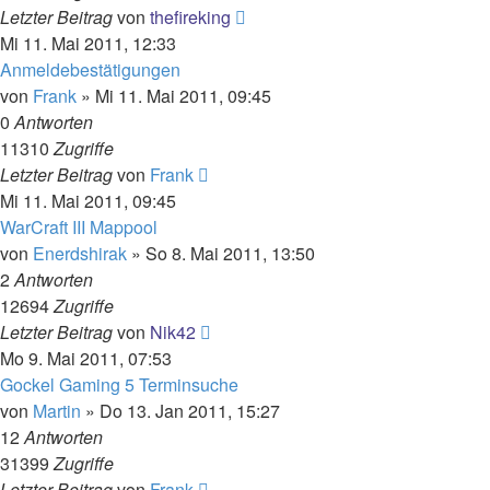
Letzter Beitrag
von
thefireking
Mi 11. Mai 2011, 12:33
Anmeldebestätigungen
von
Frank
»
Mi 11. Mai 2011, 09:45
0
Antworten
11310
Zugriffe
Letzter Beitrag
von
Frank
Mi 11. Mai 2011, 09:45
WarCraft III Mappool
von
Enerdshirak
»
So 8. Mai 2011, 13:50
2
Antworten
12694
Zugriffe
Letzter Beitrag
von
Nik42
Mo 9. Mai 2011, 07:53
Gockel Gaming 5 Terminsuche
von
Martin
»
Do 13. Jan 2011, 15:27
12
Antworten
31399
Zugriffe
Letzter Beitrag
von
Frank