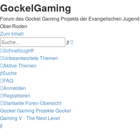
GockelGaming
Forum des Gockel Gaming Projekts der Evangelischen Jugend
Ober-Roden
Zum Inhalt
Erweiterte
Suche
Suche
Schnellzugriff
Unbeantwortete Themen
Aktive Themen
Suche
FAQ
Anmelden
Registrieren
Startseite
Foren-Übersicht
Gockel Gaming Projekte
Gockel
Gaming V - The Next Level
Suche