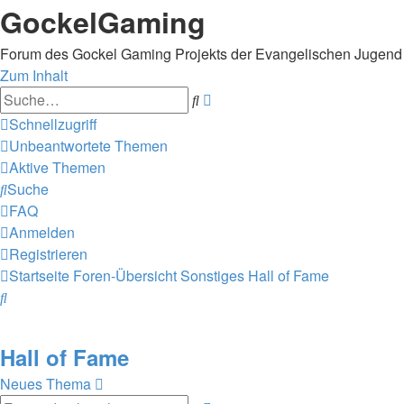
GockelGaming
Forum des Gockel Gaming Projekts der Evangelischen Jugen
Zum Inhalt
Erweiterte
Suche
Suche
Schnellzugriff
Unbeantwortete Themen
Aktive Themen
Suche
FAQ
Anmelden
Registrieren
Startseite
Foren-Übersicht
Sonstiges
Hall of Fame
Suche
Hall of Fame
Neues Thema