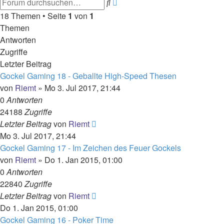
Erweiterte
Suche
Suche
18 Themen • Seite
1
von
1
Themen
Antworten
Zugriffe
Letzter Beitrag
Gockel Gaming 18 - Geballte High-Speed Thesen
von
Riemt
»
Mo 3. Jul 2017, 21:44
0
Antworten
24188
Zugriffe
Letzter Beitrag
von
Riemt
Mo 3. Jul 2017, 21:44
Gockel Gaming 17 - Im Zeichen des Feuer Gockels
von
Riemt
»
Do 1. Jan 2015, 01:00
0
Antworten
22840
Zugriffe
Letzter Beitrag
von
Riemt
Do 1. Jan 2015, 01:00
Gockel Gaming 16 - Poker Time