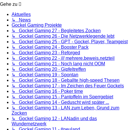
Gehe zu
Aktuelles
↳ News
Gockel Gaming Projekte
↳ Gockel Gaming 27 - Begleitetes Zocken
↳ Gockel Gaming 26 - Die Netzwerklegende lebt
↳ Gockel Gaming 25 - GPT - Gockel, Player, Teamgeist
↳ Gockel Gaming 24 - Booster Pack
↳ Gockel Gaming 23 - Reforged
↳ Gockel Gaming 22 - /// mehrere.beweis.netzteil
↳ Gockel Gaming 21 - Noch lang nicht OOM
↳ Gockel Gaming 20 - Gipfeltreffen
↳ Gockel Gaming 19 - Spontan
↳ Gockel Gaming 18 - Geballte high-speed Thesen
↳ Gockel Gaming 17 - Im Zeichen des Feuer Gockels
↳ Gockel Gaming 16 - Poker time
↳ Gockel Gaming 15 - Pantoffeln im Sperrgebiet
↳ Gockel Gaming 14 - Geduscht wird später ...
↳ Gockel Gaming 13 - LAN zum Leben, Grund zum
Zocken
↳ Gockel Gaming 12 - LANadin und das
Wundernetzwerk
↳ Gockel Gaming 11 - #neuland