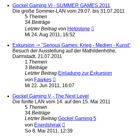
Gockel Gaming VI - SUMMER GAMES 2011
Die große Sommer-LAN vom 29.07. bis 31.07.2011
5
Themen
34
Beiträge
Neuester
Letzter Beitrag
von
Helpstone
Beitrag
Mi 24. Aug 2011, 16:52
Exkursion -> "Serious Games: Krieg - Medien - Kunst"
Besuch der Ausstellung auf der Mathildenhöhe,
Darmstadt, 21.07.2011
1
Themen
3
Beiträge
Letzter Beitrag
Einladung zur Exkursion
Neuester
von
Fawkes
Beitrag
Mi 22. Jun 2011, 16:07
Gockel Gaming V - The Next Level
Die fünfte LAN vom 14. auf den 15. Mai 2011
5
Themen
34
Beiträge
Letzter Beitrag
Gockel Gaming 5
Neuester
von
Enerdshirak
Beitrag
So 8. Mai 2011, 12:39