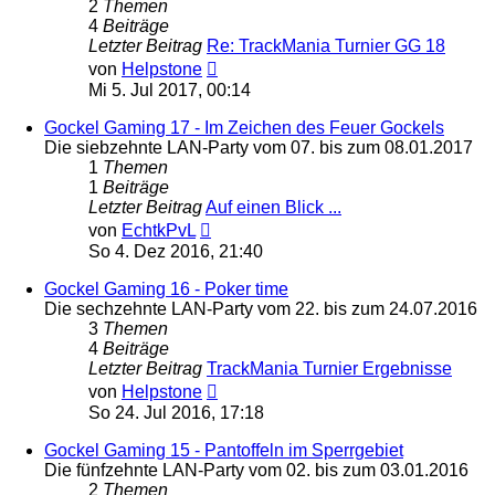
2
Themen
4
Beiträge
Letzter Beitrag
Re: TrackMania Turnier GG 18
Neuester
von
Helpstone
Beitrag
Mi 5. Jul 2017, 00:14
Gockel Gaming 17 - Im Zeichen des Feuer Gockels
Die siebzehnte LAN-Party vom 07. bis zum 08.01.2017
1
Themen
1
Beiträge
Letzter Beitrag
Auf einen Blick ...
Neuester
von
EchtkPvL
Beitrag
So 4. Dez 2016, 21:40
Gockel Gaming 16 - Poker time
Die sechzehnte LAN-Party vom 22. bis zum 24.07.2016
3
Themen
4
Beiträge
Letzter Beitrag
TrackMania Turnier Ergebnisse
Neuester
von
Helpstone
Beitrag
So 24. Jul 2016, 17:18
Gockel Gaming 15 - Pantoffeln im Sperrgebiet
Die fünfzehnte LAN-Party vom 02. bis zum 03.01.2016
2
Themen