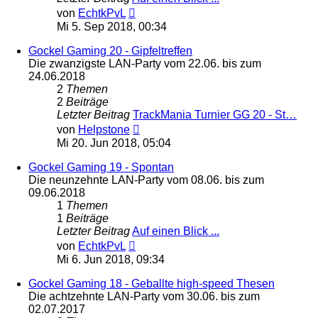
Neuester
von
EchtkPvL
Beitrag
Mi 5. Sep 2018, 00:34
Gockel Gaming 20 - Gipfeltreffen
Die zwanzigste LAN-Party vom 22.06. bis zum
24.06.2018
2
Themen
2
Beiträge
Letzter Beitrag
TrackMania Turnier GG 20 - St…
Neuester
von
Helpstone
Beitrag
Mi 20. Jun 2018, 05:04
Gockel Gaming 19 - Spontan
Die neunzehnte LAN-Party vom 08.06. bis zum
09.06.2018
1
Themen
1
Beiträge
Letzter Beitrag
Auf einen Blick ...
Neuester
von
EchtkPvL
Beitrag
Mi 6. Jun 2018, 09:34
Gockel Gaming 18 - Geballte high-speed Thesen
Die achtzehnte LAN-Party vom 30.06. bis zum
02.07.2017