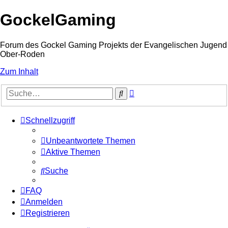
GockelGaming
Forum des Gockel Gaming Projekts der Evangelischen Jugend
Ober-Roden
Zum Inhalt
Erweiterte
Suche
Suche
Schnellzugriff
Unbeantwortete Themen
Aktive Themen
Suche
FAQ
Anmelden
Registrieren