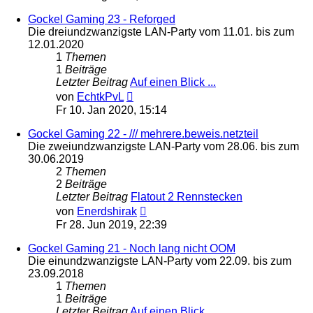
Gockel Gaming 23 - Reforged
Die dreiundzwanzigste LAN-Party vom 11.01. bis zum
12.01.2020
1
Themen
1
Beiträge
Letzter Beitrag
Auf einen Blick ...
Neuester
von
EchtkPvL
Beitrag
Fr 10. Jan 2020, 15:14
Gockel Gaming 22 - /// mehrere.beweis.netzteil
Die zweiundzwanzigste LAN-Party vom 28.06. bis zum
30.06.2019
2
Themen
2
Beiträge
Letzter Beitrag
Flatout 2 Rennstecken
Neuester
von
Enerdshirak
Beitrag
Fr 28. Jun 2019, 22:39
Gockel Gaming 21 - Noch lang nicht OOM
Die einundzwanzigste LAN-Party vom 22.09. bis zum
23.09.2018
1
Themen
1
Beiträge
Letzter Beitrag
Auf einen Blick ...