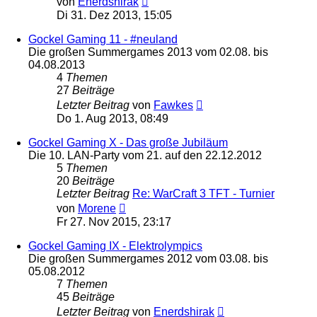
von
Enerdshirak
Beitrag
Di 31. Dez 2013, 15:05
Gockel Gaming 11 - #neuland
Die großen Summergames 2013 vom 02.08. bis
04.08.2013
4
Themen
27
Beiträge
Neuester
Letzter Beitrag
von
Fawkes
Beitrag
Do 1. Aug 2013, 08:49
Gockel Gaming X - Das große Jubiläum
Die 10. LAN-Party vom 21. auf den 22.12.2012
5
Themen
20
Beiträge
Letzter Beitrag
Re: WarCraft 3 TFT - Turnier
Neuester
von
Morene
Beitrag
Fr 27. Nov 2015, 23:17
Gockel Gaming IX - Elektrolympics
Die großen Summergames 2012 vom 03.08. bis
05.08.2012
7
Themen
45
Beiträge
Neuester
Letzter Beitrag
von
Enerdshirak