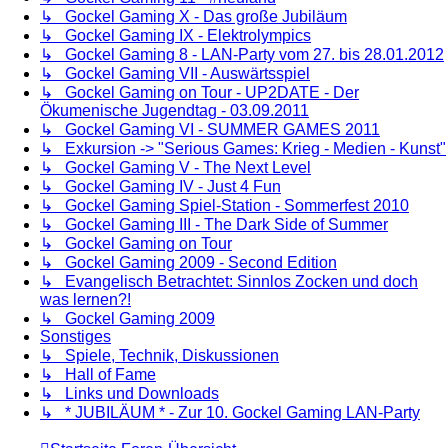
↳ Gockel Gaming X - Das große Jubiläum
↳ Gockel Gaming IX - Elektrolympics
↳ Gockel Gaming 8 - LAN-Party vom 27. bis 28.01.2012
↳ Gockel Gaming VII - Auswärtsspiel
↳ Gockel Gaming on Tour - UP2DATE - Der
Ökumenische Jugendtag - 03.09.2011
↳ Gockel Gaming VI - SUMMER GAMES 2011
↳ Exkursion -> "Serious Games: Krieg - Medien - Kunst"
↳ Gockel Gaming V - The Next Level
↳ Gockel Gaming IV - Just 4 Fun
↳ Gockel Gaming Spiel-Station - Sommerfest 2010
↳ Gockel Gaming III - The Dark Side of Summer
↳ Gockel Gaming on Tour
↳ Gockel Gaming 2009 - Second Edition
↳ Evangelisch Betrachtet: Sinnlos Zocken und doch
was lernen?!
↳ Gockel Gaming 2009
Sonstiges
↳ Spiele, Technik, Diskussionen
↳ Hall of Fame
↳ Links und Downloads
↳ * JUBILÄUM * - Zur 10. Gockel Gaming LAN-Party