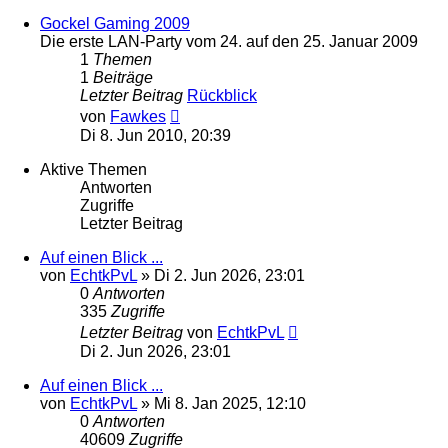
Gockel Gaming 2009
Die erste LAN-Party vom 24. auf den 25. Januar 2009
1
Themen
1
Beiträge
Letzter Beitrag
Rückblick
Neuester
von
Fawkes
Beitrag
Di 8. Jun 2010, 20:39
Aktive Themen
Antworten
Zugriffe
Letzter Beitrag
Auf einen Blick ...
von
EchtkPvL
»
Di 2. Jun 2026, 23:01
0
Antworten
335
Zugriffe
Letzter Beitrag
von
EchtkPvL
Di 2. Jun 2026, 23:01
Auf einen Blick ...
von
EchtkPvL
»
Mi 8. Jan 2025, 12:10
0
Antworten
40609
Zugriffe