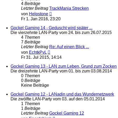
4
Beiträge
Letzter Beitrag
TrackMania Strecken
Neuester
von
Helpstone
Beitrag
Fr 1. Jan 2016, 23:20
Gockel Gaming 14 - Geduscht wird später ...
Die vierzehnte LAN-Party vom 24. bis zum 26.07.2015
4
Themen
7
Beiträge
Letzter Beitrag
Re: Auf einen Blick ...
Neuester
von
EchtkPvL
Beitrag
Fr 31. Jul 2015, 14:14
Gockel Gaming 13 - LAN zum Leben, Grund zum Zocken
Die dreizehnte LAN-Party vom 01. bis zum 03.08.2014
0
Themen
0
Beiträge
Keine Beiträge
Gockel Gaming 12 - LANadin und das Wundernetzwerk
Die zwölfte LAN-Party vom 03. auf den 05.01.2014
1
Themen
1
Beiträge
Letzter Beitrag
Gockel Gaming 12
Neuester