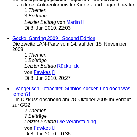
Frankfurter Autorenforums für Kinder- und Jugendtheater
1
Themen
3
Beiträge
Neuester
Letzter Beitrag
von
Martin
Beitrag
Di 8. Jun 2010, 22:03
Gockel Gaming 2009 - Second Edition
Die zweite LAN-Party vom 14. auf den 15. November
2009
1
Themen
1
Beiträge
Letzter Beitrag
Rückblick
Neuester
von
Fawkes
Beitrag
Di 8. Jun 2010, 20:27
Evangelisch Betrachtet: Sinnlos Zocken und doch was
lernen?!
Ein Diskussionsabend am 28. Oktober 2009 im Vorlauf
zur GG2
2
Themen
7
Beiträge
Letzter Beitrag
Die Veranstaltung
Neuester
von
Fawkes
Beitrag
Di 8. Jun 2010, 10:36