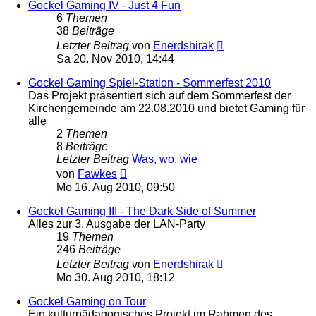
Gockel Gaming IV - Just 4 Fun
6
Themen
38
Beiträge
Neuester
Letzter Beitrag
von
Enerdshirak
Beitrag
Sa 20. Nov 2010, 14:44
Gockel Gaming Spiel-Station - Sommerfest 2010
Das Projekt präsentiert sich auf dem Sommerfest der
Kirchengemeinde am 22.08.2010 und bietet Gaming für
alle
2
Themen
8
Beiträge
Letzter Beitrag
Was, wo, wie
Neuester
von
Fawkes
Beitrag
Mo 16. Aug 2010, 09:50
Gockel Gaming III - The Dark Side of Summer
Alles zur 3. Ausgabe der LAN-Party
19
Themen
246
Beiträge
Neuester
Letzter Beitrag
von
Enerdshirak
Beitrag
Mo 30. Aug 2010, 18:12
Gockel Gaming on Tour
Ein kulturpädagogisches Projekt im Rahmen des