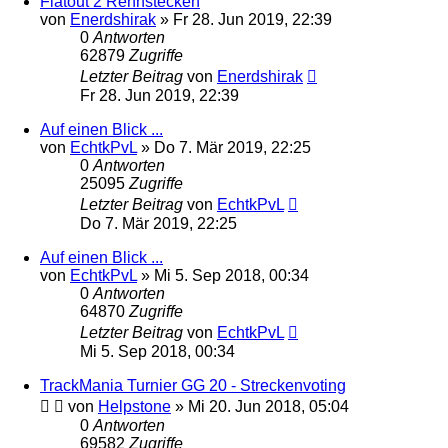
Flatout 2 Rennstecken
von
Enerdshirak
»
Fr 28. Jun 2019, 22:39
0
Antworten
62879
Zugriffe
Letzter Beitrag
von
Enerdshirak
Fr 28. Jun 2019, 22:39
Auf einen Blick ...
von
EchtkPvL
»
Do 7. Mär 2019, 22:25
0
Antworten
25095
Zugriffe
Letzter Beitrag
von
EchtkPvL
Do 7. Mär 2019, 22:25
Auf einen Blick ...
von
EchtkPvL
»
Mi 5. Sep 2018, 00:34
0
Antworten
64870
Zugriffe
Letzter Beitrag
von
EchtkPvL
Mi 5. Sep 2018, 00:34
TrackMania Turnier GG 20 - Streckenvoting
von
Helpstone
»
Mi 20. Jun 2018, 05:04
0
Antworten
69582
Zugriffe