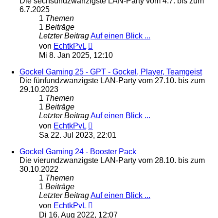
Die sechsundzwanzigste LAN-Party vom 4.7. bis zum
6.7.2025
1
Themen
1
Beiträge
Letzter Beitrag
Auf einen Blick ...
Neuester
von
EchtkPvL
Beitrag
Mi 8. Jan 2025, 12:10
Gockel Gaming 25 - GPT - Gockel, Player, Teamgeist
Die fünfundzwanzigste LAN-Party vom 27.10. bis zum
29.10.2023
1
Themen
1
Beiträge
Letzter Beitrag
Auf einen Blick ...
Neuester
von
EchtkPvL
Beitrag
Sa 22. Jul 2023, 22:01
Gockel Gaming 24 - Booster Pack
Die vierundzwanzigste LAN-Party vom 28.10. bis zum
30.10.2022
1
Themen
1
Beiträge
Letzter Beitrag
Auf einen Blick ...
Neuester
von
EchtkPvL
Beitrag
Di 16. Aug 2022, 12:07