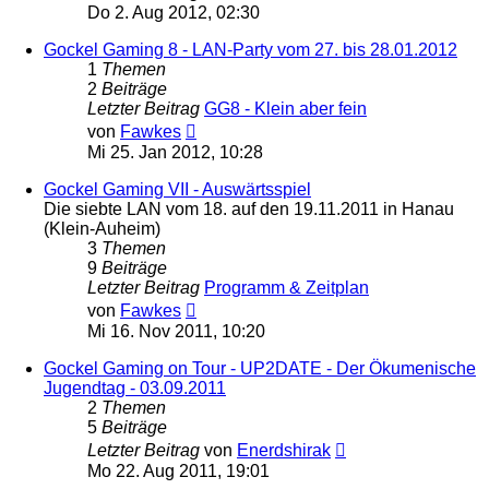
Beitrag
Do 2. Aug 2012, 02:30
Gockel Gaming 8 - LAN-Party vom 27. bis 28.01.2012
1
Themen
2
Beiträge
Letzter Beitrag
GG8 - Klein aber fein
Neuester
von
Fawkes
Beitrag
Mi 25. Jan 2012, 10:28
Gockel Gaming VII - Auswärtsspiel
Die siebte LAN vom 18. auf den 19.11.2011 in Hanau
(Klein-Auheim)
3
Themen
9
Beiträge
Letzter Beitrag
Programm & Zeitplan
Neuester
von
Fawkes
Beitrag
Mi 16. Nov 2011, 10:20
Gockel Gaming on Tour - UP2DATE - Der Ökumenische
Jugendtag - 03.09.2011
2
Themen
5
Beiträge
Neuester
Letzter Beitrag
von
Enerdshirak
Beitrag
Mo 22. Aug 2011, 19:01