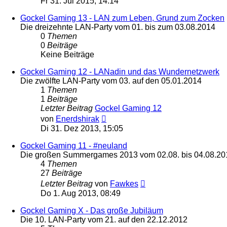
Fr 31. Jul 2015, 14:14
Gockel Gaming 13 - LAN zum Leben, Grund zum Zocken
Die dreizehnte LAN-Party vom 01. bis zum 03.08.2014
0
Themen
0
Beiträge
Keine Beiträge
Gockel Gaming 12 - LANadin und das Wundernetzwerk
Die zwölfte LAN-Party vom 03. auf den 05.01.2014
1
Themen
1
Beiträge
Letzter Beitrag
Gockel Gaming 12
Neuester
von
Enerdshirak
Beitrag
Di 31. Dez 2013, 15:05
Gockel Gaming 11 - #neuland
Die großen Summergames 2013 vom 02.08. bis 04.08.20
4
Themen
27
Beiträge
Neuester
Letzter Beitrag
von
Fawkes
Beitrag
Do 1. Aug 2013, 08:49
Gockel Gaming X - Das große Jubiläum
Die 10. LAN-Party vom 21. auf den 22.12.2012