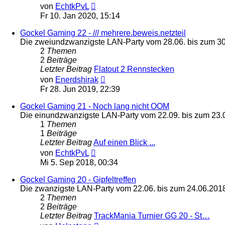
Neuester
von
EchtkPvL
Beitrag
Fr 10. Jan 2020, 15:14
Gockel Gaming 22 - /// mehrere.beweis.netzteil
Die zweiundzwanzigste LAN-Party vom 28.06. bis zum 3
2
Themen
2
Beiträge
Letzter Beitrag
Flatout 2 Rennstecken
Neuester
von
Enerdshirak
Beitrag
Fr 28. Jun 2019, 22:39
Gockel Gaming 21 - Noch lang nicht OOM
Die einundzwanzigste LAN-Party vom 22.09. bis zum 23.
1
Themen
1
Beiträge
Letzter Beitrag
Auf einen Blick ...
Neuester
von
EchtkPvL
Beitrag
Mi 5. Sep 2018, 00:34
Gockel Gaming 20 - Gipfeltreffen
Die zwanzigste LAN-Party vom 22.06. bis zum 24.06.201
2
Themen
2
Beiträge
Letzter Beitrag
TrackMania Turnier GG 20 - St…
Neuester