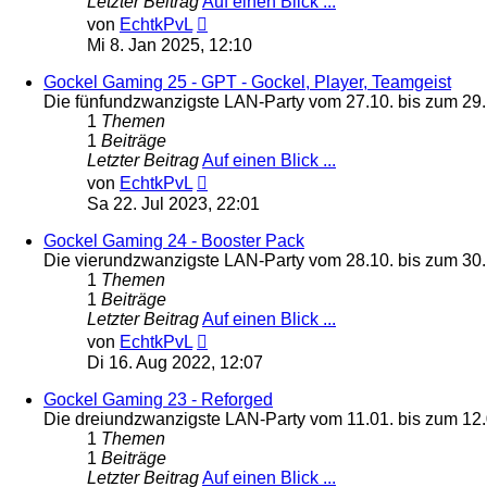
Letzter Beitrag
Auf einen Blick ...
Neuester
von
EchtkPvL
Beitrag
Mi 8. Jan 2025, 12:10
Gockel Gaming 25 - GPT - Gockel, Player, Teamgeist
Die fünfundzwanzigste LAN-Party vom 27.10. bis zum 29
1
Themen
1
Beiträge
Letzter Beitrag
Auf einen Blick ...
Neuester
von
EchtkPvL
Beitrag
Sa 22. Jul 2023, 22:01
Gockel Gaming 24 - Booster Pack
Die vierundzwanzigste LAN-Party vom 28.10. bis zum 30
1
Themen
1
Beiträge
Letzter Beitrag
Auf einen Blick ...
Neuester
von
EchtkPvL
Beitrag
Di 16. Aug 2022, 12:07
Gockel Gaming 23 - Reforged
Die dreiundzwanzigste LAN-Party vom 11.01. bis zum 12
1
Themen
1
Beiträge
Letzter Beitrag
Auf einen Blick ...