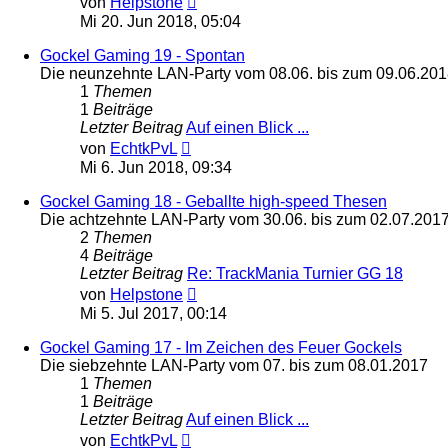
von
Helpstone
Beitrag
Mi 20. Jun 2018, 05:04
Gockel Gaming 19 - Spontan
Die neunzehnte LAN-Party vom 08.06. bis zum 09.06.20
1
Themen
1
Beiträge
Letzter Beitrag
Auf einen Blick ...
Neuester
von
EchtkPvL
Beitrag
Mi 6. Jun 2018, 09:34
Gockel Gaming 18 - Geballte high-speed Thesen
Die achtzehnte LAN-Party vom 30.06. bis zum 02.07.201
2
Themen
4
Beiträge
Letzter Beitrag
Re: TrackMania Turnier GG 18
Neuester
von
Helpstone
Beitrag
Mi 5. Jul 2017, 00:14
Gockel Gaming 17 - Im Zeichen des Feuer Gockels
Die siebzehnte LAN-Party vom 07. bis zum 08.01.2017
1
Themen
1
Beiträge
Letzter Beitrag
Auf einen Blick ...
Neuester
von
EchtkPvL