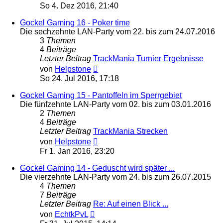
Beitrag
So 4. Dez 2016, 21:40
Gockel Gaming 16 - Poker time
Die sechzehnte LAN-Party vom 22. bis zum 24.07.2016
3
Themen
4
Beiträge
Letzter Beitrag
TrackMania Turnier Ergebnisse
Neuester
von
Helpstone
Beitrag
So 24. Jul 2016, 17:18
Gockel Gaming 15 - Pantoffeln im Sperrgebiet
Die fünfzehnte LAN-Party vom 02. bis zum 03.01.2016
2
Themen
4
Beiträge
Letzter Beitrag
TrackMania Strecken
Neuester
von
Helpstone
Beitrag
Fr 1. Jan 2016, 23:20
Gockel Gaming 14 - Geduscht wird später ...
Die vierzehnte LAN-Party vom 24. bis zum 26.07.2015
4
Themen
7
Beiträge
Letzter Beitrag
Re: Auf einen Blick ...
Neuester
von
EchtkPvL
Beitrag