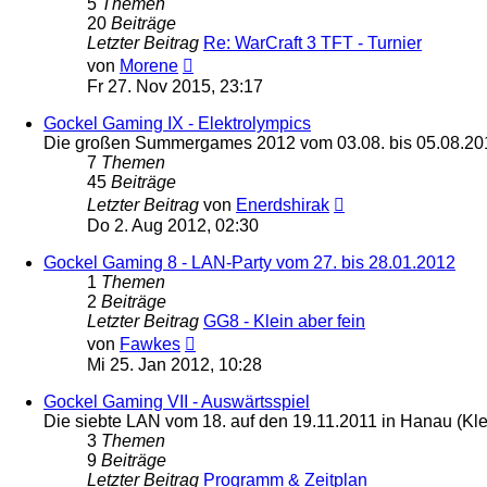
5
Themen
20
Beiträge
Letzter Beitrag
Re: WarCraft 3 TFT - Turnier
Neuester
von
Morene
Beitrag
Fr 27. Nov 2015, 23:17
Gockel Gaming IX - Elektrolympics
Die großen Summergames 2012 vom 03.08. bis 05.08.20
7
Themen
45
Beiträge
Neuester
Letzter Beitrag
von
Enerdshirak
Beitrag
Do 2. Aug 2012, 02:30
Gockel Gaming 8 - LAN-Party vom 27. bis 28.01.2012
1
Themen
2
Beiträge
Letzter Beitrag
GG8 - Klein aber fein
Neuester
von
Fawkes
Beitrag
Mi 25. Jan 2012, 10:28
Gockel Gaming VII - Auswärtsspiel
Die siebte LAN vom 18. auf den 19.11.2011 in Hanau (Kl
3
Themen
9
Beiträge
Letzter Beitrag
Programm & Zeitplan