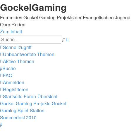
GockelGaming
Forum des Gockel Gaming Projekts der Evangelischen Jugend
Ober-Roden
Zum Inhalt
Erweiterte
Suche
Suche
Schnellzugriff
Unbeantwortete Themen
Aktive Themen
Suche
FAQ
Anmelden
Registrieren
Startseite
Foren-Übersicht
Gockel Gaming Projekte
Gockel
Gaming Spiel-Station -
Sommerfest 2010
Suche