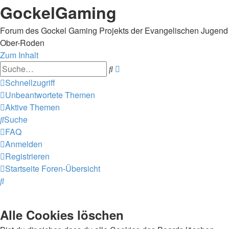
GockelGaming
Forum des Gockel Gaming Projekts der Evangelischen Jugend
Ober-Roden
Zum Inhalt
Erweiterte
Suche
Suche
Schnellzugriff
Unbeantwortete Themen
Aktive Themen
Suche
FAQ
Anmelden
Registrieren
Startseite
Foren-Übersicht
Suche
Alle Cookies löschen