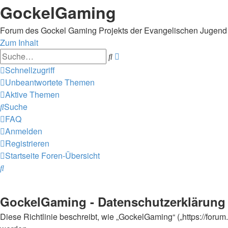
GockelGaming
Forum des Gockel Gaming Projekts der Evangelischen Jugen
Zum Inhalt
Erweiterte
Suche
Suche
Schnellzugriff
Unbeantwortete Themen
Aktive Themen
Suche
FAQ
Anmelden
Registrieren
Startseite
Foren-Übersicht
Suche
GockelGaming - Datenschutzerklärung
Diese Richtlinie beschreibt, wie „GockelGaming“ („https://for