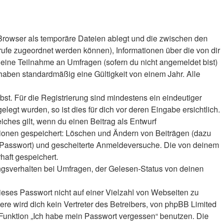
Browser als temporäre Dateien ablegt und die zwischen den
frufe zugeordnet werden können), Informationen über die von dir
deine Teilnahme an Umfragen (sofern du nicht angemeldet bist)
haben standardmäßig eine Gültigkeit von einem Jahr. Alle
bst. Für die Registrierung sind mindestens ein eindeutiger
gt wurden, so ist dies für dich vor deren Eingabe ersichtlich.
iches gilt, wenn du einen Beitrag als Entwurf
ktionen gespeichert: Löschen und Ändern von Beiträgen (dazu
r-Passwort) und gescheiterte Anmeldeversuche. Die von deinem
haft gespeichert.
ngsverhalten bei Umfragen, der Gelesen-Status von deinen
ieses Passwort nicht auf einer Vielzahl von Webseiten zu
e wird dich kein Vertreter des Betreibers, von phpBB Limited
e Funktion „Ich habe mein Passwort vergessen“ benutzen. Die