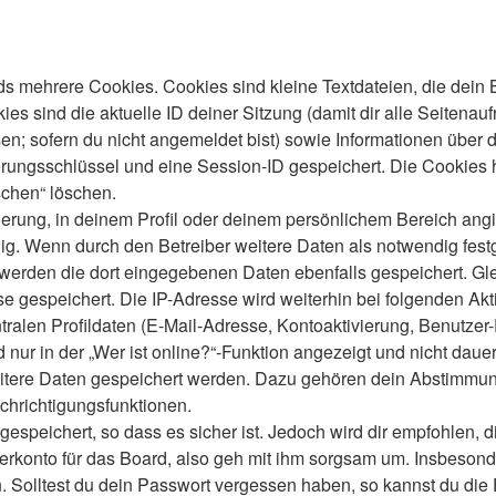
s mehrere Cookies. Cookies sind kleine Textdateien, die dein 
es sind die aktuelle ID deiner Sitzung (damit dir alle Seitenau
en; sofern du nicht angemeldet bist) sowie Informationen über 
ierungsschlüssel und eine Session-ID gespeichert. Die Cookies 
schen“ löschen.
ierung, in deinem Profil oder deinem persönlichem Bereich angi
 Wenn durch den Betreiber weitere Daten als notwendig festgele
o werden die dort eingegebenen Daten ebenfalls gespeichert. Gle
se gespeichert. Die IP-Adresse wird weiterhin bei folgenden A
ralen Profildaten (E-Mail-Adresse, Kontoaktivierung, Benutze
ur in der „Wer ist online?“-Funktion angezeigt und nicht dauer
weitere Daten gespeichert werden. Dazu gehören dein Abstimmu
chrichtigungsfunktionen.
speichert, so dass es sicher ist. Jedoch wird dir empfohlen, d
konto für das Board, also geh mit ihm sorgsam um. Insbesonder
n. Solltest du dein Passwort vergessen haben, so kannst du di