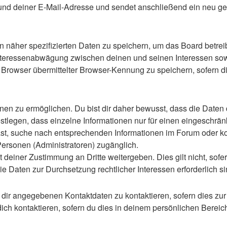
d deiner E-Mail-Adresse und sendet anschließend ein neu gen
n näher spezifizierten Daten zu speichern, um das Board betre
Interessenabwägung zwischen deinen und seinen Interessen sowie
rowser übermittelter Browser-Kennung zu speichern, sofern di
n zu ermöglichen. Du bist dir daher bewusst, dass die Daten dei
stlegen, dass einzelne Informationen nur für einen eingeschränkt
st, suche nach entsprechenden Informationen im Forum oder kon
 Personen (Administratoren) zugänglich.
 deiner Zustimmung an Dritte weitergeben. Dies gilt nicht, sof
die Daten zur Durchsetzung rechtlicher Interessen erforderlich si
 dir angegebenen Kontaktdaten zu kontaktieren, sofern dies zur
dich kontaktieren, sofern du dies in deinem persönlichen Bereich