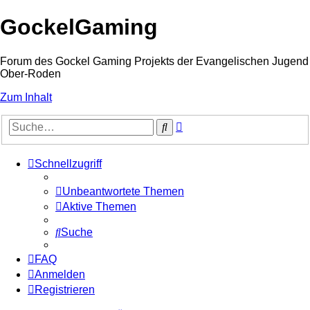
GockelGaming
Forum des Gockel Gaming Projekts der Evangelischen Jugend
Ober-Roden
Zum Inhalt
Erweiterte
Suche
Suche
Schnellzugriff
Unbeantwortete Themen
Aktive Themen
Suche
FAQ
Anmelden
Registrieren