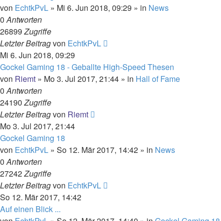
von
EchtkPvL
»
Mi 6. Jun 2018, 09:29
» in
News
0
Antworten
26899
Zugriffe
Letzter Beitrag
von
EchtkPvL
Mi 6. Jun 2018, 09:29
Gockel Gaming 18 - Geballte High-Speed Thesen
von
Riemt
»
Mo 3. Jul 2017, 21:44
» in
Hall of Fame
0
Antworten
24190
Zugriffe
Letzter Beitrag
von
Riemt
Mo 3. Jul 2017, 21:44
Gockel Gaming 18
von
EchtkPvL
»
So 12. Mär 2017, 14:42
» in
News
0
Antworten
27242
Zugriffe
Letzter Beitrag
von
EchtkPvL
So 12. Mär 2017, 14:42
Auf einen Blick ...
von
EchtkPvL
»
So 12. Mär 2017, 14:40
» in
Gockel Gaming 18