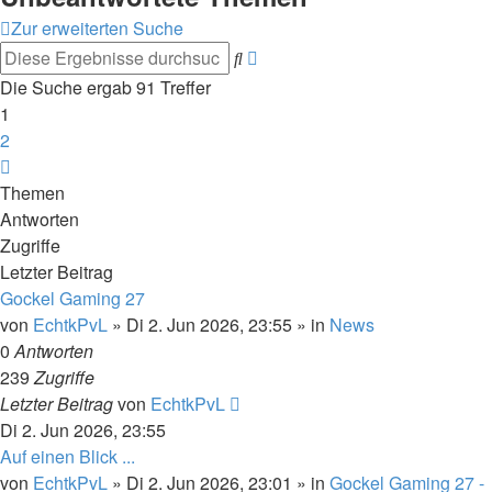
Zur erweiterten Suche
Erweiterte
Suche
Suche
Die Suche ergab 91 Treffer
1
2
Nächste
Themen
Antworten
Zugriffe
Letzter Beitrag
Gockel Gaming 27
von
EchtkPvL
»
Di 2. Jun 2026, 23:55
» in
News
0
Antworten
239
Zugriffe
Letzter Beitrag
von
EchtkPvL
Di 2. Jun 2026, 23:55
Auf einen Blick ...
von
EchtkPvL
»
Di 2. Jun 2026, 23:01
» in
Gockel Gaming 27 -