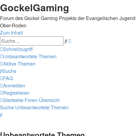
GockelGaming
Forum des Gockel Gaming Projekts der Evangelischen Jugend
Ober-Roden
Zum Inhalt
Erweiterte
Suche
Suche
Schnellzugriff
Unbeantwortete Themen
Aktive Themen
Suche
FAQ
Anmelden
Registrieren
Startseite
Foren-Übersicht
Suche
Unbeantwortete Themen
Suche
Unbeantwortete Themen