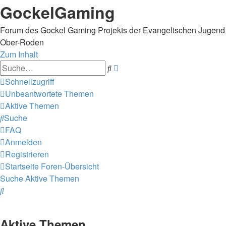
GockelGaming
Forum des Gockel Gaming Projekts der Evangelischen Jugend
Ober-Roden
Zum Inhalt
Erweiterte
Suche
Suche
Schnellzugriff
Unbeantwortete Themen
Aktive Themen
Suche
FAQ
Anmelden
Registrieren
Startseite
Foren-Übersicht
Suche
Aktive Themen
Suche
Aktive Themen