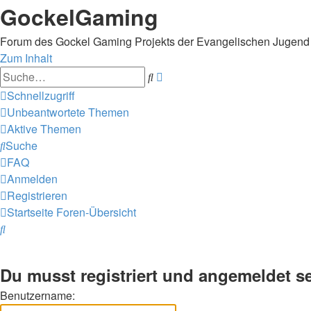
GockelGaming
Forum des Gockel Gaming Projekts der Evangelischen Jugen
Zum Inhalt
Erweiterte
Suche
Suche
Schnellzugriff
Unbeantwortete Themen
Aktive Themen
Suche
FAQ
Anmelden
Registrieren
Startseite
Foren-Übersicht
Suche
Du musst registriert und angemeldet s
Benutzername: