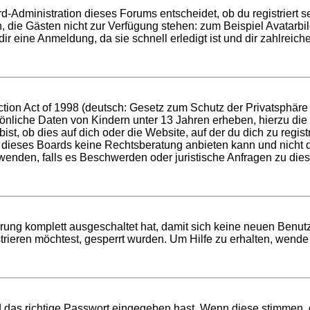
d-Administration dieses Forums entscheidet, ob du registriert se
nen, die Gästen nicht zur Verfügung stehen: zum Beispiel Avatarb
r eine Anmeldung, da sie schnell erledigt ist und dir zahlreiche 
ion Act of 1998 (deutsch: Gesetz zum Schutz der Privatsphäre v
sönliche Daten von Kindern unter 13 Jahren erheben, hierzu di
t, ob dies auf dich oder die Website, auf der du dich zu registri
 dieses Boards keine Rechtsberatung anbieten kann und nicht die
h wenden, falls es Beschwerden oder juristische Anfragen zu di
ierung komplett ausgeschaltet hat, damit sich keine neuen Ben
rieren möchtest, gesperrt wurden. Um Hilfe zu erhalten, wende 
d das richtige Passwort eingegeben hast. Wenn diese stimmen,