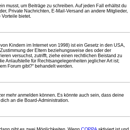
in musst, um Beiträge zu schreiben. Auf jeden Fall erhältst du
ilder, Private Nachrichten, E-Mail-Versand an andere Mitglieder,
Vorteile bietet.
on Kindern im Internet von 1998) ist ein Gesetz in den USA,
e Zustimmung der Eltern beziehungsweise des oder der
eren versuchst, zutrifft, ziehe einen rechtlichen Beistand zu
 Anlaufstelle für Rechtsangelegenheiten jeglicher Art ist;
esem Forum gibt?“ behandelt werden.
utzer mehr anmelden können. Es könnte auch sein, dass deine
dich an die Board-Administration.
 dann gibt es zwei Möglichkeiten. Wenn
COPPA
aktiviert ist und