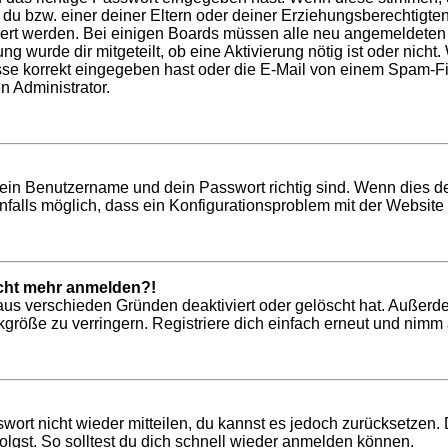
t du bzw. einer deiner Eltern oder deiner Erziehungsberechtigt
tiviert werden. Bei einigen Boards müssen alle neu angemeldeten
ung wurde dir mitgeteilt, ob eine Aktivierung nötig ist oder nich
 korrekt eingegeben hast oder die E-Mail von einem Spam-Filte
n Administrator.
dein Benutzername und dein Passwort richtig sind. Wenn dies de
nfalls möglich, dass ein Konfigurationsproblem mit der Website 
nicht mehr anmelden?!
aus verschieden Gründen deaktiviert oder gelöscht hat. Außerd
röße zu verringern. Registriere dich einfach erneut und nimm a
swort nicht wieder mitteilen, du kannst es jedoch zurücksetzen
lgst. So solltest du dich schnell wieder anmelden können.