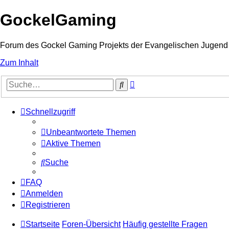
GockelGaming
Forum des Gockel Gaming Projekts der Evangelischen Jugen
Zum Inhalt
Erweiterte
Suche
Suche
Schnellzugriff
Unbeantwortete Themen
Aktive Themen
Suche
FAQ
Anmelden
Registrieren
Startseite
Foren-Übersicht
Häufig gestellte Fragen